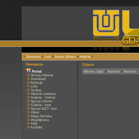
Download
Linki
Strona Główna
Artykuły
Nawigacja
Zdjęcie
Portal
Albumy Zdjęć
>
Bosman
>
Bosman
Strona Główna
Download
Artykuły
Linki
Szukaj
Historia Unimoru
Galeria - Unimor
Sprzęt Unimor
Galeria - Inne
Sprzęt WZT i inni
Video
Mapa Serwisu
Współpraca
FAQ
Kontakt