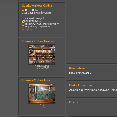
Użytkowników Online
Gości Online: 1
Brak Użytkowników Online
Zarejestrowanych
Użytkowników: 1
Nieaktywowany Użytkownik: 0
Najnowszy Użytkownik:
@stryker
Losowa Fotka - Unimor
Neptun D505
Komentarze
Neptun D505
Brak komentarzy.
Losowa Fotka - Inne
Dodaj komentarz
Zaloguj się, żeby móc dodawać kome
Oceny
T6102
T6102