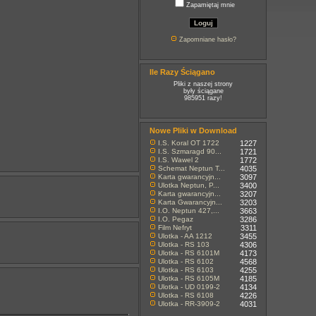
Zapamiętaj mnie
Zapomniane hasło?
Ile Razy Ściągano
Pliki z naszej strony
były ściągane
985951 razy!
Nowe Pliki w Download
I.S. Koral OT 1722
1227
I.S. Szmaragd 90...
1721
I.S. Wawel 2
1772
Schemat Neptun T...
4035
Karta gwarancyjn...
3097
Ulotka Neptun, P...
3400
Karta gwarancyjn...
3207
Karta Gwarancyjn...
3203
I.O. Neptun 427,...
3663
I.O. Pegaz
3286
Film Nefryt
3311
Ulotka - AA 1212
3455
Ulotka - RS 103
4306
Ulotka - RS 6101M
4173
Ulotka - RS 6102
4568
Ulotka - RS 6103
4255
Ulotka - RS 6105M
4185
Ulotka - UD 0199-2
4134
Ulotka - RS 6108
4226
Ulotka - RR-3909-2
4031