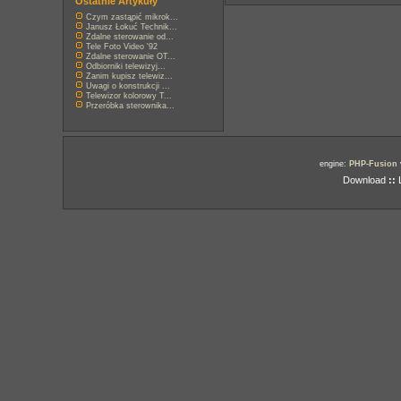
Ostatnie Artykuły
Czym zastąpić mikrok...
Janusz Łokuć Technik...
Zdalne sterowanie od...
Tele Foto Video '92
Zdalne sterowanie OT...
Odbiorniki telewizyj...
Zanim kupisz telewiz...
Uwagi o konstrukcji ...
Telewizor kolorowy T...
Przeróbka sterownika...
engine:
PHP-Fusion
Download
::