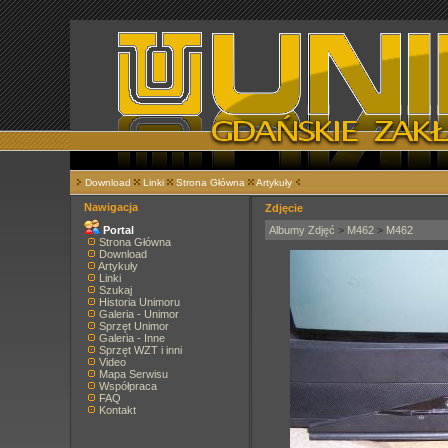
Download
Linki
Strona Główna
Artykuły
Nawigacja
Zdjęcie
Portal
Albumy Zdjęć
>
M462
>
M462
Strona Główna
Download
Artykuły
Linki
Szukaj
Historia Unimoru
Galeria - Unimor
Sprzęt Unimor
Galeria - Inne
Sprzęt WZT i inni
Video
Mapa Serwisu
Współpraca
FAQ
Kontakt