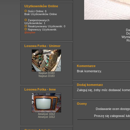
Użytkowników Online
Gości Online: 6
Brak Użytkowników Online
Zarejestrowanych
Użytkowników: 1
Nieaktywowany Użytkownik: 0
Najnowszy Użytkownik:
Da
@stryker
Do
Wymia
Ro
Losowa Fotka - Unimor
Komentarze
Brak komentarzy.
Neptun D163
Neptun D163
Dodaj komentarz
Losowa Fotka - Inne
Zaloguj się, żeby móc dodawać kome
Oceny
Dodawanie ocen dostępn
Ametyst 1012
Proszę się zalogować lu
Ametyst 1012