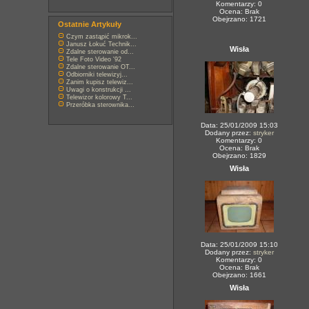
Komentarzy: 0
Ocena: Brak
Obejrzano: 1721
Ostatnie Artykuły
Czym zastąpić mikrok...
Janusz Łokuć Technik...
Wisła
Zdalne sterowanie od...
Tele Foto Video '92
Zdalne sterowanie OT...
Odbiorniki telewizyj...
Zanim kupisz telewiz...
Uwagi o konstrukcji ...
Telewizor kolorowy T...
Przeróbka sterownika...
Data: 25/01/2009 15:03
Dodany przez:
stryker
Komentarzy: 0
Ocena: Brak
Obejrzano: 1829
Wisła
Data: 25/01/2009 15:10
Dodany przez:
stryker
Komentarzy: 0
Ocena: Brak
Obejrzano: 1661
Wisła