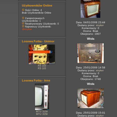
Użytkowników Online
Gości Online: 4
Brak Użytkowników Online
Zarejestrowanych
Użytkowników: 1
Data: 04/01/2008 23:44
Nieaktywowany Użytkownik: 0
Dodany przez:
stryker
Najnowszy Użytkownik:
Komentarzy: 0
@stryker
Ocena: Brak
Obejrzano: 1907
Wisła
Losowa Fotka - Unimor
RS 103
Data: 25/01/2009 14:58
RS 103
Dodany przez:
stryker
Komentarzy: 0
Ocena: Brak
Obejrzano: 1748
Losowa Fotka - Inne
Wisła
MTU 3159
Data: 25/01/2009 15:01
MTU 3159
Dodany przez:
stryker