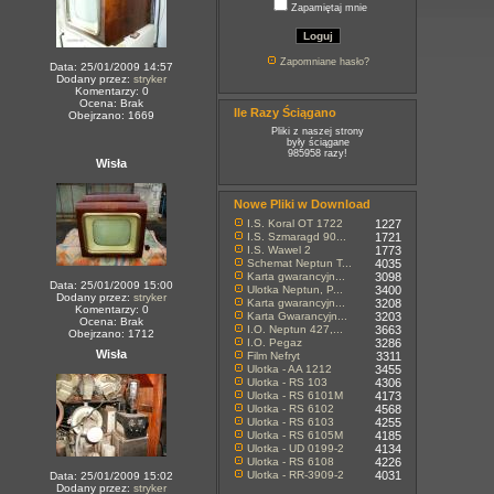
Zapamiętaj mnie
Zapomniane hasło?
Data: 25/01/2009 14:57
Dodany przez:
stryker
Komentarzy: 0
Ocena: Brak
Ile Razy Ściągano
Obejrzano: 1669
Pliki z naszej strony
były ściągane
985958 razy!
Wisła
Nowe Pliki w Download
I.S. Koral OT 1722
1227
I.S. Szmaragd 90...
1721
I.S. Wawel 2
1773
Schemat Neptun T...
4035
Karta gwarancyjn...
3098
Data: 25/01/2009 15:00
Ulotka Neptun, P...
3400
Dodany przez:
stryker
Karta gwarancyjn...
3208
Komentarzy: 0
Karta Gwarancyjn...
3203
Ocena: Brak
I.O. Neptun 427,...
3663
Obejrzano: 1712
I.O. Pegaz
3286
Wisła
Film Nefryt
3311
Ulotka - AA 1212
3455
Ulotka - RS 103
4306
Ulotka - RS 6101M
4173
Ulotka - RS 6102
4568
Ulotka - RS 6103
4255
Ulotka - RS 6105M
4185
Ulotka - UD 0199-2
4134
Ulotka - RS 6108
4226
Ulotka - RR-3909-2
4031
Data: 25/01/2009 15:02
Dodany przez:
stryker