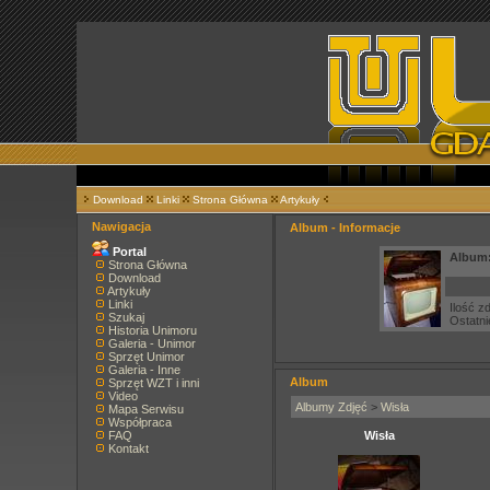
Download
Linki
Strona Główna
Artykuły
Nawigacja
Album - Informacje
Portal
Album:
Strona Główna
Download
Artykuły
Linki
Ilość zd
Szukaj
Ostatni
Historia Unimoru
Galeria - Unimor
Sprzęt Unimor
Galeria - Inne
Album
Sprzęt WZT i inni
Video
Albumy Zdjęć
>
Wisła
Mapa Serwisu
Współpraca
FAQ
Wisła
Kontakt