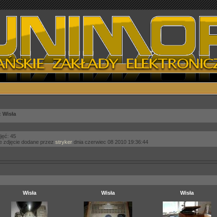
 Wisła
jęć: 45
e zdjęcie dodane przez
stryker
dnia czerwiec 08 2010 19:36:44
Wisła
Wisła
Wisła