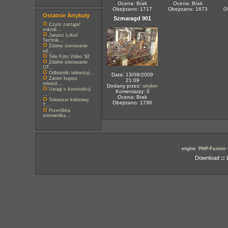
Ocena: Brak
Ocena: Brak
Obejrzano: 1717
Obejrzano: 1673
O
Ostatnie Artykuły
Szmaragd 901
Czym zastąpić
mikrok...
Janusz Łokuć
Technik...
Zdalne sterowanie
od...
Tele Foto Video '92
Zdalne sterowanie
OT...
Odbiorniki telewizyj...
Data: 13/08/2009
Zanim kupisz
21:09
telewiz...
Dodany przez:
stryker
Uwagi o konstrukcji
Komentarzy: 0
...
Ocena: Brak
Telewizor kolorowy
Obejrzano: 1796
T...
Przeróbka
sterownika...
engine:
PHP-Fusion
Download
::