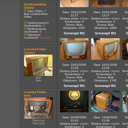
Użytkowników
Online
Gości Online: 7
Data: 10/01/2008
Data: 10/01/2008
Da
Brak Użytkowników
13:27
13:27
Online
Dodany przez:
stryker
Dodany przez:
stryker
Dod
Komentarzy: 0
Komentarzy: 0
Zarejestrowanych
Ocena: Brak
Ocena: Brak
Użytkowników: 1
Obejrzano: 1587
Obejrzano: 1858
O
Nieaktywowany
Użytkownik: 0
Szmaragd 901
Szmaragd 901
S
Najnowszy
Użytkownik:
@stryker
Losowa Fotka -
Unimor
Data: 10/01/2008
Data: 10/01/2008
Da
13:29
13:29
Dodany przez:
stryker
Dodany przez:
stryker
Dod
Komentarzy: 0
Komentarzy: 0
Ocena: Brak
Ocena: Brak
Zefir
Obejrzano: 1884
Obejrzano: 1745
O
Zefir
Szmaragd 901
Szmaragd 901
S
Losowa Fotka -
Inne
Data: 04/09/2008
Data: 13/08/2009
Da
22:42
21:09
Tosca Lux
Tosca Lux
Dodany przez:
stryker
Dodany przez:
stryker
Dod
Komentarzy: 0
Komentarzy: 0