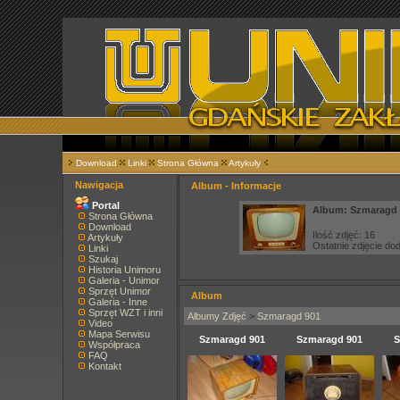
Download
Linki
Strona Główna
Artykuły
Nawigacja
Album - Informacje
Portal
Album: Szmaragd 
Strona Główna
Download
Ilość zdjęć: 16
Artykuły
Ostatnie zdjęcie d
Linki
Szukaj
Historia Unimoru
Galeria - Unimor
Sprzęt Unimor
Album
Galeria - Inne
Sprzęt WZT i inni
Albumy Zdjęć
>
Szmaragd 901
Video
Mapa Serwisu
Szmaragd 901
Szmaragd 901
S
Współpraca
FAQ
Kontakt