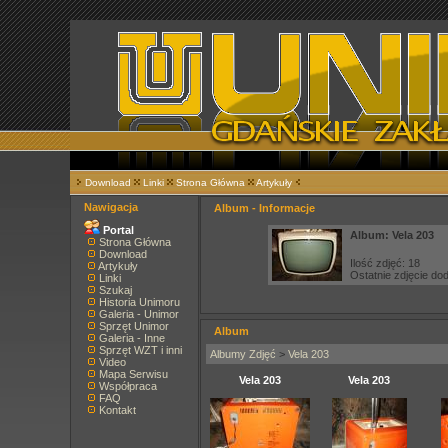
Download
Linki
Strona Główna
Artykuły
Nawigacja
Album - Informacje
Portal
Album: Vela 203
Strona Główna
Download
Ilość zdjęć: 18
Artykuły
Ostatnie zdjęcie d
Linki
Szukaj
Historia Unimoru
Galeria - Unimor
Sprzęt Unimor
Album
Galeria - Inne
Sprzęt WZT i inni
Albumy Zdjęć
>
Vela 203
Video
Mapa Serwisu
Vela 203
Vela 203
Współpraca
FAQ
Kontakt