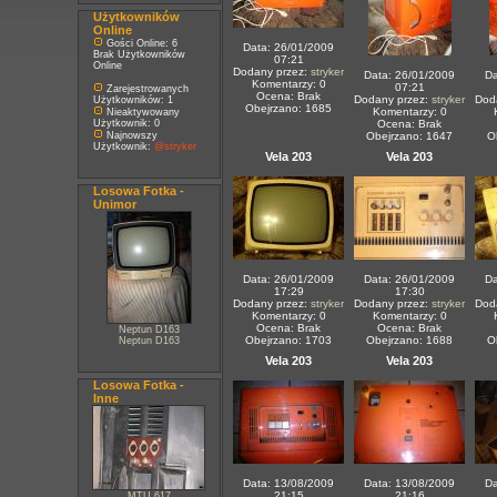
Użytkowników
Online
Gości Online: 6
Data: 26/01/2009
Brak Użytkowników
07:21
Online
Dodany przez:
stryker
Data: 26/01/2009
Da
Komentarzy: 0
07:21
Zarejestrowanych
Ocena: Brak
Dodany przez:
stryker
Dod
Użytkowników: 1
Obejrzano: 1685
Komentarzy: 0
Nieaktywowany
Użytkownik: 0
Ocena: Brak
Najnowszy
Obejrzano: 1647
O
Użytkownik:
@stryker
Vela 203
Vela 203
Losowa Fotka -
Unimor
Data: 26/01/2009
Data: 26/01/2009
Da
17:29
17:30
Dodany przez:
stryker
Dodany przez:
stryker
Dod
Komentarzy: 0
Komentarzy: 0
Ocena: Brak
Ocena: Brak
Neptun D163
Obejrzano: 1703
Obejrzano: 1688
O
Neptun D163
Vela 203
Vela 203
Losowa Fotka -
Inne
Data: 13/08/2009
Data: 13/08/2009
Da
21:15
21:16
MTU 617