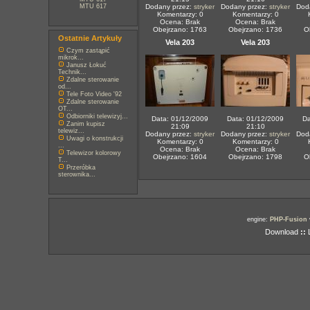
MTU 617
Dodany przez:
stryker
Dodany przez:
stryker
Dod
Komentarzy: 0
Komentarzy: 0
Ocena: Brak
Ocena: Brak
Obejrzano: 1763
Obejrzano: 1736
O
Ostatnie Artykuły
Vela 203
Vela 203
Czym zastąpić
mikrok...
Janusz Łokuć
Technik...
Zdalne sterowanie
od...
Tele Foto Video '92
Zdalne sterowanie
OT...
Odbiorniki telewizyj...
Data: 01/12/2009
Data: 01/12/2009
Da
Zanim kupisz
21:09
21:10
telewiz...
Dodany przez:
stryker
Dodany przez:
stryker
Dod
Uwagi o konstrukcji
Komentarzy: 0
Komentarzy: 0
...
Ocena: Brak
Ocena: Brak
Telewizor kolorowy
Obejrzano: 1604
Obejrzano: 1798
O
T...
Przeróbka
sterownika...
engine:
PHP-Fusion
Download
::