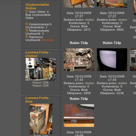
Użytkowników
Online
Gości Online: 4
Data: 02/11/2009
Data: 02/11/2009
Brak Użytkowników
17:27
17:27
Online
Dodany przez:
stryker
Dodany przez:
stryker
Da
Komentarzy: 0
Komentarzy: 0
Zarejestrowanych
Ocena: Brak
Ocena: Brak
Dod
Użytkowników: 1
Obejrzano: 1971
Obejrzano: 3662
Nieaktywowany
Użytkownik: 0
Najnowszy
O
Użytkownik:
@stryker
Rubin 714p
Rubin 714p
Losowa Fotka -
Unimor
Data: 02/11/2009
Data: 02/11/2009
Da
17:33
17:34
Neptun 150E
Dodany przez:
stryker
Dodany przez:
stryker
Dod
Neptun 150E
Komentarzy: 0
Komentarzy: 0
Ocena: Brak
Ocena: Brak
Obejrzano: 1959
Obejrzano: 2136
O
Losowa Fotka -
Rubin 714p
Inne
Data: 02/11/2009
18:09
Rubin 714p