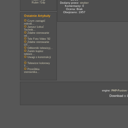
Rubin 714p
Dodany przez:
stryker
Komentarzy: 0
Ocena: Brak
Obejrzano: 1957
Ostatnie Artykuły
Czym zastąpić
mikrok...
Janusz Łokuć
Technik...
Zdalne sterowanie
od...
Tele Foto Video '92
Zdalne sterowanie
OT...
Odbiorniki telewizyj...
Zanim kupisz
telewiz...
Uwagi o konstrukcji
...
Telewizor kolorowy
T...
Przeróbka
sterownika...
engine:
PHP-Fusion
Download
::