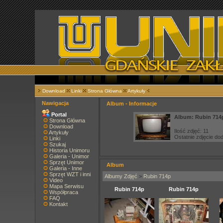
Download
Linki
Strona Główna
Artykuły
Nawigacja
Album - Informacje
Portal
Album: Rubin 714
Strona Główna
Download
Ilość zdjęć: 11
Artykuły
Ostatnie zdjęcie d
Linki
Szukaj
Historia Unimoru
Galeria - Unimor
Sprzęt Unimor
Album
Galeria - Inne
Sprzęt WZT i inni
Albumy Zdjęć
>
Rubin 714p
Video
Mapa Serwisu
Rubin 714p
Rubin 714p
Współpraca
FAQ
Kontakt