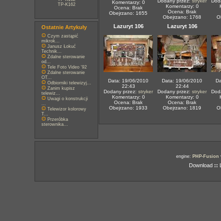
Dodany przez:
stryker
Dod
Komentarzy: 0
TP-K162
Komentarzy: 0
Ocena: Brak
Ocena: Brak
Obejrzano: 1655
Obejrzano: 1768
O
Lazuryt 106
Lazuryt 106
Ostatnie Artykuły
Czym zastąpić
mikrok...
Janusz Łokuć
Technik...
Zdalne sterowanie
od...
Tele Foto Video '92
Zdalne sterowanie
OT...
Data: 19/06/2010
Data: 19/06/2010
Da
Odbiorniki telewizyj...
22:43
22:44
Zanim kupisz
Dodany przez:
stryker
Dodany przez:
stryker
Dod
telewiz...
Komentarzy: 0
Komentarzy: 0
Uwagi o konstrukcji
Ocena: Brak
Ocena: Brak
...
Obejrzano: 1933
Obejrzano: 1819
O
Telewizor kolorowy
T...
Przeróbka
sterownika...
engine:
PHP-Fusion
Download
::