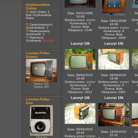
Użytkowników
Online
Gości Online: 5
Data: 04/01/2008
Da
Brak Użytkowników
16:09
Online
Dodany przez:
stryker
Dod
Data: 04/01/2008
Komentarzy: 0
16:09
Zarejestrowanych
Ocena: Brak
Dodany przez:
stryker
Użytkowników: 1
Obejrzano: 2146
O
Komentarzy: 0
Nieaktywowany
Użytkownik: 0
Ocena: Brak
Najnowszy
Obejrzano: 1808
Użytkownik:
@stryker
Lazuryt 106
Lazuryt 106
Losowa Fotka -
Unimor
Data: 08/06/2010
Data: 08/06/2010
Da
19:39
19:39
Dodany przez:
stryker
Dodany przez:
stryker
Dod
Neptun 425
Komentarzy: 0
Komentarzy: 0
Neptun 425
Ocena: Brak
Ocena: Brak
Obejrzano: 2012
Obejrzano: 2081
O
Lazuryt 106
Lazuryt 106
Losowa Fotka -
Inne
Data: 08/06/2010
Data: 19/06/2010
Da
19:44
22:41
Dodany przez:
stryker
TP-K162