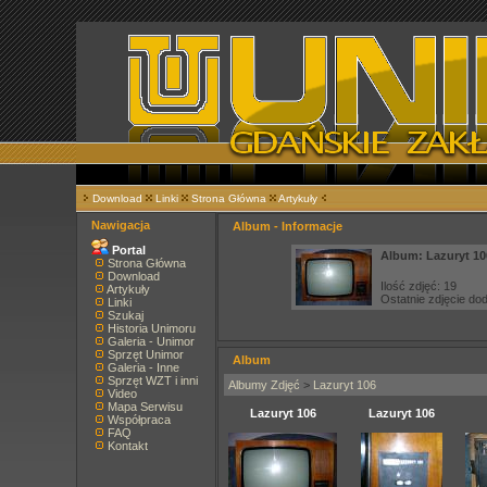
Download
Linki
Strona Główna
Artykuły
Nawigacja
Album - Informacje
Portal
Album: Lazuryt 10
Strona Główna
Download
Ilość zdjęć: 19
Artykuły
Ostatnie zdjęcie d
Linki
Szukaj
Historia Unimoru
Galeria - Unimor
Sprzęt Unimor
Album
Galeria - Inne
Sprzęt WZT i inni
Albumy Zdjęć
>
Lazuryt 106
Video
Mapa Serwisu
Lazuryt 106
Lazuryt 106
Współpraca
FAQ
Kontakt