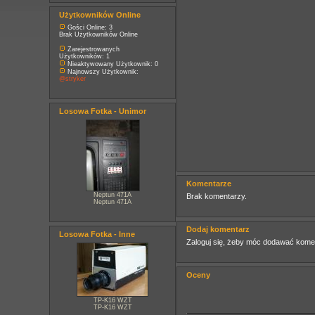
Użytkowników Online
Gości Online: 3
Brak Użytkowników Online
Zarejestrowanych
Użytkowników: 1
Nieaktywowany Użytkownik: 0
Najnowszy Użytkownik:
@stryker
Losowa Fotka - Unimor
Komentarze
Neptun 471A
Brak komentarzy.
Neptun 471A
Dodaj komentarz
Losowa Fotka - Inne
Zaloguj się, żeby móc dodawać kome
Oceny
TP-K16 WZT
TP-K16 WZT