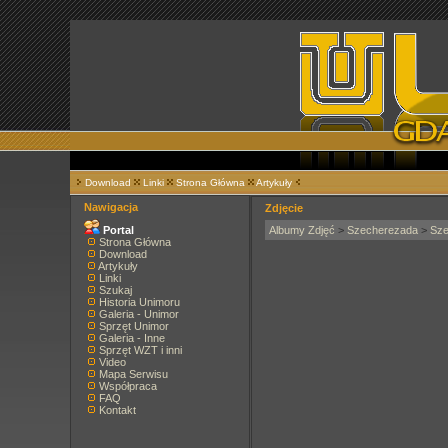
Download
Linki
Strona Główna
Artykuły
Nawigacja
Zdjęcie
Portal
Albumy Zdjęć
>
Szecherezada
>
Sze
Strona Główna
Download
Artykuły
Linki
Szukaj
Historia Unimoru
Galeria - Unimor
Sprzęt Unimor
Galeria - Inne
Sprzęt WZT i inni
Video
Mapa Serwisu
Współpraca
FAQ
Kontakt