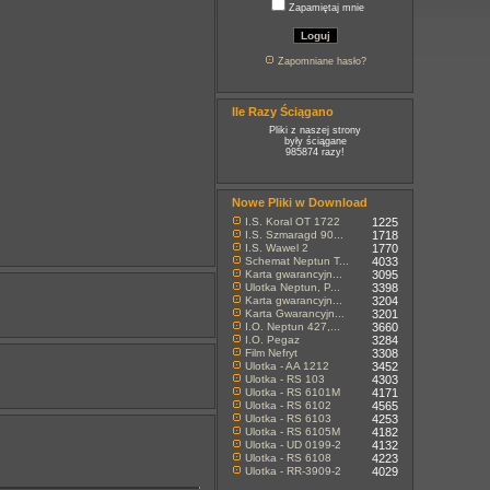
Zapamiętaj mnie
Zapomniane hasło?
Ile Razy Ściągano
Pliki z naszej strony
były ściągane
985874 razy!
Nowe Pliki w Download
I.S. Koral OT 1722
1225
I.S. Szmaragd 90...
1718
I.S. Wawel 2
1770
Schemat Neptun T...
4033
Karta gwarancyjn...
3095
Ulotka Neptun, P...
3398
Karta gwarancyjn...
3204
Karta Gwarancyjn...
3201
I.O. Neptun 427,...
3660
I.O. Pegaz
3284
Film Nefryt
3308
Ulotka - AA 1212
3452
Ulotka - RS 103
4303
Ulotka - RS 6101M
4171
Ulotka - RS 6102
4565
Ulotka - RS 6103
4253
Ulotka - RS 6105M
4182
Ulotka - UD 0199-2
4132
Ulotka - RS 6108
4223
Ulotka - RR-3909-2
4029