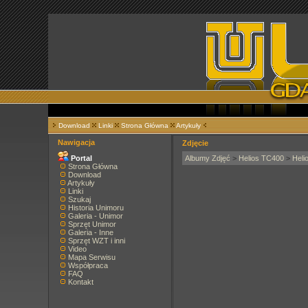
Download
Linki
Strona Główna
Artykuły
Nawigacja
Zdjęcie
Portal
Albumy Zdjęć
>
Helios TC400
>
Heli
Strona Główna
Download
Artykuły
Linki
Szukaj
Historia Unimoru
Galeria - Unimor
Sprzęt Unimor
Galeria - Inne
Sprzęt WZT i inni
Video
Mapa Serwisu
Współpraca
FAQ
Kontakt