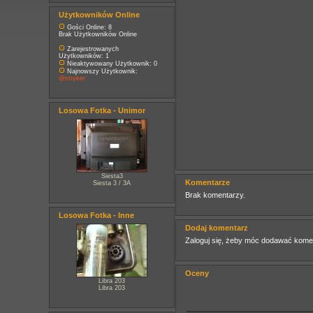
Użytkowników Online
Gości Online: 8
Brak Użytkowników Online
Zarejestrowanych
Użytkowników: 1
Nieaktywowany Użytkownik: 0
Najnowszy Użytkownik:
@stryker
Losowa Fotka - Unimor
Siesta3
Komentarze
Siesta 3 / 3A
Brak komentarzy.
Losowa Fotka - Inne
Dodaj komentarz
Zaloguj się, żeby móc dodawać kome
Oceny
Libra 203
Libra 203