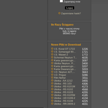
Zapamiętaj mnie
Zapomniane hasło?
Ile Razy Ściągano
Pliki z naszej strony
były ściągane
985945 razy!
Nowe Pliki w Download
I.S. Koral OT 1722
1226
I.S. Szmaragd 90...
1721
I.S. Wawel 2
1772
Schemat Neptun T...
4035
Karta gwarancyjn...
3097
Ulotka Neptun, P...
3400
Karta gwarancyjn...
3207
Karta Gwarancyjn...
3203
I.O. Neptun 427,...
3663
I.O. Pegaz
3286
Film Nefryt
3311
Ulotka - AA 1212
3455
Ulotka - RS 103
4306
Ulotka - RS 6101M
4173
Ulotka - RS 6102
4568
Ulotka - RS 6103
4255
Ulotka - RS 6105M
4185
Ulotka - UD 0199-2
4134
Ulotka - RS 6108
4225
Ulotka - RR-3909-2
4031