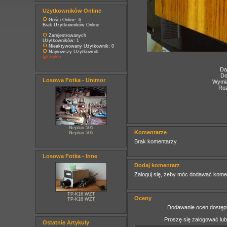
Użytkowników Online
Gości Online: 6
Brak Użytkowników Online
Zarejestrowanych
Użytkowników: 1
Nieaktywowany Użytkownik: 0
Najnowszy Użytkownik:
@stryker
Da
Do
Losowa Fotka - Unimor
Wymia
Roz
Neptun 505
Komentarze
Neptun 505
Brak komentarzy.
Losowa Fotka - Inne
Dodaj komentarz
Zaloguj się, żeby móc dodawać kome
TP-K16 WZT
Oceny
TP-K16 WZT
Dodawanie ocen dostępn
Proszę się zalogować lu
Ostatnie Artykuły