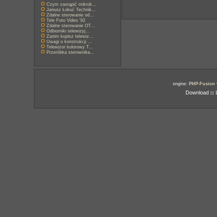
Czym zastąpić mikrok...
Janusz Łokuć Technik...
Zdalne sterowanie od...
Tele Foto Video '92
Zdalne sterowanie OT...
Odbiorniki telewizyj...
Zanim kupisz telewiz...
Uwagi o konstrukcji ...
Telewizor kolorowy T...
Przeróbka sterownika...
engine:
PHP-Fusion
Download
::