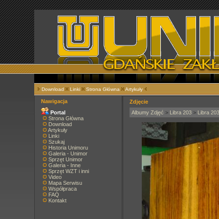
Download
Linki
Strona Główna
Artykuły
Nawigacja
Zdjęcie
Portal
Albumy Zdjęć
>
Libra 203
>
Libra 20
Strona Główna
Download
Artykuły
Linki
Szukaj
Historia Unimoru
Galeria - Unimor
Sprzęt Unimor
Galeria - Inne
Sprzęt WZT i inni
Video
Mapa Serwisu
Współpraca
FAQ
Kontakt