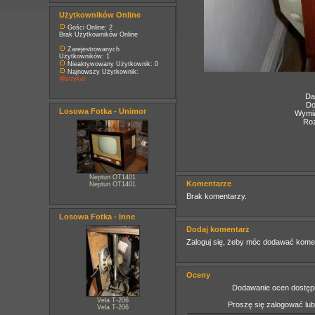
Użytkowników Online
Gości Online: 2
Brak Użytkowników Online
Zarejestrowanych
Użytkowników: 1
Nieaktywowany Użytkownik: 0
Najnowszy Użytkownik:
@stryker
Da
Do
Losowa Fotka - Unimor
Wymia
Roz
Neptun OT1401
Komentarze
Neptun OT1401
Brak komentarzy.
Losowa Fotka - Inne
Dodaj komentarz
Zaloguj się, żeby móc dodawać kome
Oceny
Dodawanie ocen dostępn
Vela T-206
Proszę się zalogować lu
Vela T-206