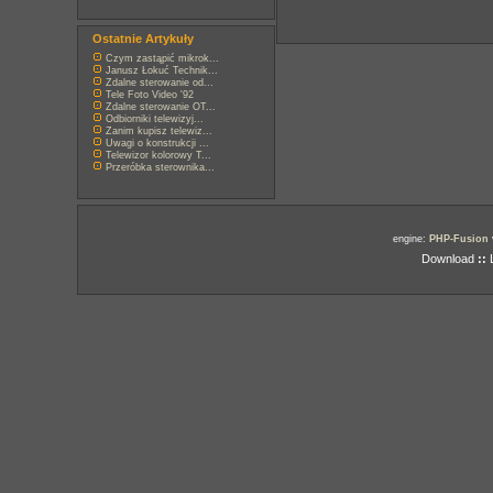
Ostatnie Artykuły
Czym zastąpić mikrok...
Janusz Łokuć Technik...
Zdalne sterowanie od...
Tele Foto Video '92
Zdalne sterowanie OT...
Odbiorniki telewizyj...
Zanim kupisz telewiz...
Uwagi o konstrukcji ...
Telewizor kolorowy T...
Przeróbka sterownika...
engine:
PHP-Fusion
Download
::