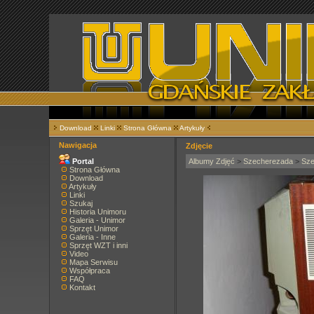
Download
Linki
Strona Główna
Artykuły
Nawigacja
Zdjęcie
Portal
Albumy Zdjęć
>
Szecherezada
>
Sze
Strona Główna
Download
Artykuły
Linki
Szukaj
Historia Unimoru
Galeria - Unimor
Sprzęt Unimor
Galeria - Inne
Sprzęt WZT i inni
Video
Mapa Serwisu
Współpraca
FAQ
Kontakt