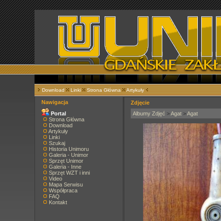
Download
Linki
Strona Główna
Artykuły
Nawigacja
Zdjęcie
Portal
Albumy Zdjęć
>
Agat
>
Agat
Strona Główna
Download
Artykuły
Linki
Szukaj
Historia Unimoru
Galeria - Unimor
Sprzęt Unimor
Galeria - Inne
Sprzęt WZT i inni
Video
Mapa Serwisu
Współpraca
FAQ
Kontakt