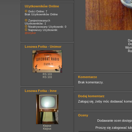
Użytkowników Online
Gości Online: 7
Brak Użytkowników Online
Zarejestrowanych
Użytkowników: 1
Nieaktywowany Użytkownik: 0
Najnowszy Użytkownik:
@stryker
Da
Do
Losowa Fotka - Unimor
Wymi
Ro
RS 103
Komentarze
RS 103
Brak komentarzy.
Losowa Fotka - Inne
Dodaj komentarz
Zaloguj się, żeby móc dodawać kome
Oceny
Dodawanie ocen dostępn
Klejnot
Proszę się zalogować lu
Klejnot