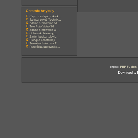
Ostatnie Artykuły
Czym zastąpić mikrok...
Janusz Łokuć Technik...
Zdalne sterowanie od...
Tele Foto Video '92
Zdalne sterowanie OT...
Odbiorniki telewizyj...
Zanim kupisz telewiz...
Uwagi o konstrukcji ...
Telewizor kolorowy T...
Przeróbka sterownika...
engine:
PHP-Fusion
Download
::