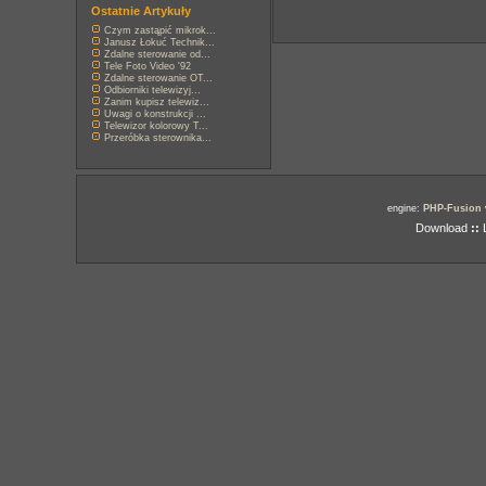
Ostatnie Artykuły
Czym zastąpić mikrok...
Janusz Łokuć Technik...
Zdalne sterowanie od...
Tele Foto Video '92
Zdalne sterowanie OT...
Odbiorniki telewizyj...
Zanim kupisz telewiz...
Uwagi o konstrukcji ...
Telewizor kolorowy T...
Przeróbka sterownika...
engine:
PHP-Fusion
Download
::