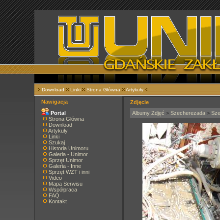
Download
Linki
Strona Główna
Artykuły
Nawigacja
Zdjęcie
Portal
Albumy Zdjęć
>
Szecherezada
>
Sze
Strona Główna
Download
Artykuły
Linki
Szukaj
Historia Unimoru
Galeria - Unimor
Sprzęt Unimor
Galeria - Inne
Sprzęt WZT i inni
Video
Mapa Serwisu
Współpraca
FAQ
Kontakt