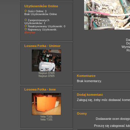
Użytkowników Online
Gości Online: 3
Brak Użytkowników Online
Zarejestrowanych
Użytkowników: 1
Nieaktywowany Użytkownik: 0
Najnowszy Użytkownik:
@stryker
Da
Do
Losowa Fotka - Unimor
Wymia
Ro
Neptun D505
Komentarze
Neptun D505
Brak komentarzy.
Losowa Fotka - Inne
Dodaj komentarz
Zaloguj się, żeby móc dodawać kome
Oceny
Vela T101
Dodawanie ocen dostępn
Vela T101
Proszę się zalogować lu