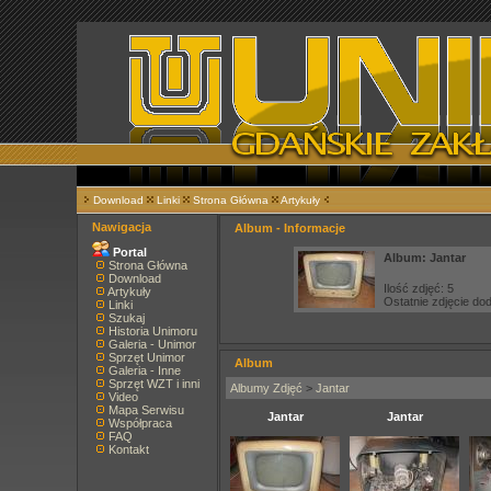
Download
Linki
Strona Główna
Artykuły
Nawigacja
Album - Informacje
Portal
Album: Jantar
Strona Główna
Download
Ilość zdjęć: 5
Artykuły
Ostatnie zdjęcie d
Linki
Szukaj
Historia Unimoru
Galeria - Unimor
Sprzęt Unimor
Album
Galeria - Inne
Sprzęt WZT i inni
Albumy Zdjęć
>
Jantar
Video
Mapa Serwisu
Jantar
Jantar
Współpraca
FAQ
Kontakt