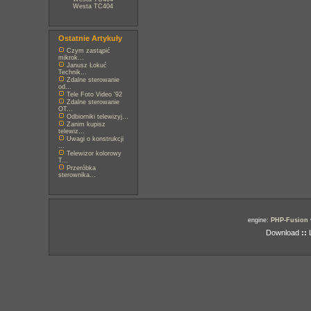
Westa TC404
Ostatnie Artykuły
Czym zastąpić
mikrok...
Janusz Łokuć
Technik...
Zdalne sterowanie
od...
Tele Foto Video '92
Zdalne sterowanie
OT...
Odbiorniki telewizyj...
Zanim kupisz
telewiz...
Uwagi o konstrukcji
...
Telewizor kolorowy
T...
Przeróbka
sterownika...
engine:
PHP-Fusion
Download
::