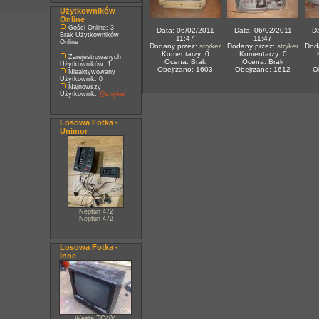
Użytkowników
Online
Gości Online: 3
Data: 06/02/2011
Data: 06/02/2011
Da
Brak Użytkowników
11:47
11:47
Online
Dodany przez:
stryker
Dodany przez:
stryker
Dod
Komentarzy: 0
Komentarzy: 0
Zarejestrowanych
Ocena: Brak
Ocena: Brak
Użytkowników: 1
Obejrzano: 1603
Obejrzano: 1612
O
Nieaktywowany
Użytkownik: 0
Najnowszy
Użytkownik:
@stryker
Losowa Fotka -
Unimor
Neptun 472
Neptun 472
Losowa Fotka -
Inne
Westa TC404