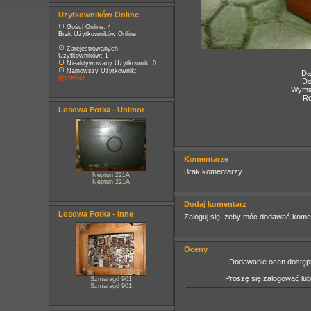
Użytkowników Online
Gości Online: 4
Brak Użytkowników Online
Zarejestrowanych
Użytkowników: 1
Nieaktywowany Użytkownik: 0
Najnowszy Użytkownik:
Da
@stryker
Do
Wymia
Ro
Losowa Fotka - Unimor
Komentarze
Brak komentarzy.
Neptun 221A
Neptun 221A
Dodaj komentarz
Losowa Fotka - Inne
Zaloguj się, żeby móc dodawać kome
Oceny
Dodawanie ocen dostępn
Proszę się zalogować lu
Szmaragd 901
Szmaragd 901