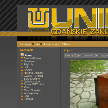
Download
Linki
Strona Główna
Artykuły
Nawigacja
Zdjęcie
Portal
Albumy Zdjęć
>
Lazuryt 106
>
Lazur
Strona Główna
Download
Artykuły
Linki
Szukaj
Historia Unimoru
Galeria - Unimor
Sprzęt Unimor
Galeria - Inne
Sprzęt WZT i inni
Video
Mapa Serwisu
Współpraca
FAQ
Kontakt