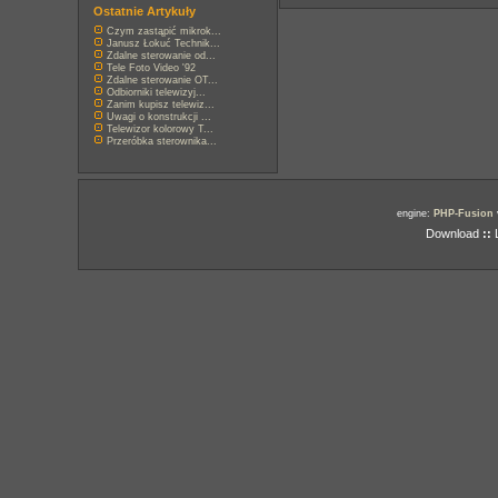
Ostatnie Artykuły
Czym zastąpić mikrok...
Janusz Łokuć Technik...
Zdalne sterowanie od...
Tele Foto Video '92
Zdalne sterowanie OT...
Odbiorniki telewizyj...
Zanim kupisz telewiz...
Uwagi o konstrukcji ...
Telewizor kolorowy T...
Przeróbka sterownika...
engine:
PHP-Fusion
Download
::