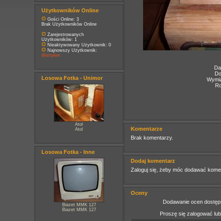
Użytkowników Online
Gości Online: 3
Brak Użytkowników Online
Zarejestrowanych
Użytkowników: 1
Nieaktywowany Użytkownik: 0
Najnowszy Użytkownik:
@stryker
Da
Do
Losowa Fotka - Unimor
Wymia
Ro
Atol
Komentarze
Atol
Brak komentarzy.
Losowa Fotka - Inne
Dodaj komentarz
Zaloguj się, żeby móc dodawać kome
Oceny
Dodawanie ocen dostępn
Biazet MMK 127
Biazet MMK 127
Proszę się zalogować lu