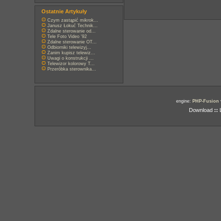
Ostatnie Artykuły
Czym zastąpić mikrok...
Janusz Łokuć Technik...
Zdalne sterowanie od...
Tele Foto Video '92
Zdalne sterowanie OT...
Odbiorniki telewizyj...
Zanim kupisz telewiz...
Uwagi o konstrukcji ...
Telewizor kolorowy T...
Przeróbka sterownika...
engine:
PHP-Fusion
Download
::