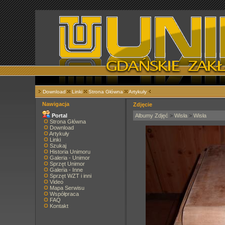
Download
Linki
Strona Główna
Artykuły
Nawigacja
Zdjęcie
Portal
Albumy Zdjęć
>
Wisła
>
Wisła
Strona Główna
Download
Artykuły
Linki
Szukaj
Historia Unimoru
Galeria - Unimor
Sprzęt Unimor
Galeria - Inne
Sprzęt WZT i inni
Video
Mapa Serwisu
Współpraca
FAQ
Kontakt