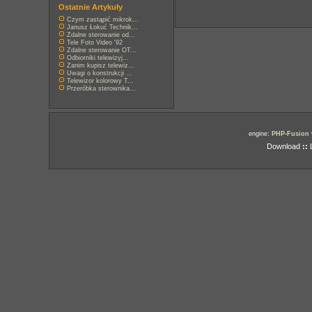
Ostatnie Artykuły
Czym zastąpić mikrok...
Janusz Łokuć Technik...
Zdalne sterowanie od...
Tele Foto Video '92
Zdalne sterowanie OT...
Odbiorniki telewizyj...
Zanim kupisz telewiz...
Uwagi o konstrukcji ...
Telewizor kolorowy T...
Przeróbka sterownika...
engine:
PHP-Fusion
Download
::