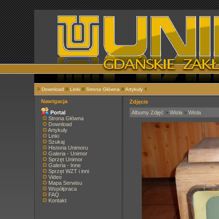
Download
Linki
Strona Główna
Artykuły
Nawigacja
Zdjęcie
Portal
Albumy Zdjęć
>
Wisła
>
Wisła
Strona Główna
Download
Artykuły
Linki
Szukaj
Historia Unimoru
Galeria - Unimor
Sprzęt Unimor
Galeria - Inne
Sprzęt WZT i inni
Video
Mapa Serwisu
Współpraca
FAQ
Kontakt