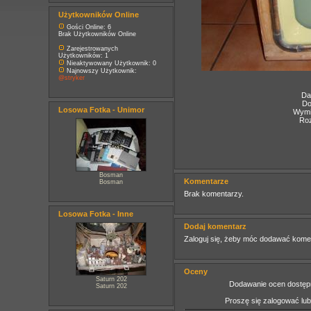
Użytkowników Online
Gości Online: 6
Brak Użytkowników Online
Zarejestrowanych
Użytkowników: 1
Nieaktywowany Użytkownik: 0
Najnowszy Użytkownik:
@stryker
Da
Do
Losowa Fotka - Unimor
Wymia
Roz
Bosman
Komentarze
Bosman
Brak komentarzy.
Losowa Fotka - Inne
Dodaj komentarz
Zaloguj się, żeby móc dodawać kome
Oceny
Saturn 202
Dodawanie ocen dostępn
Saturn 202
Proszę się zalogować lu